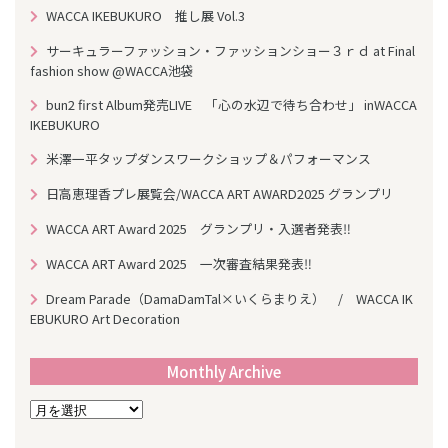
WACCA IKEBUKURO 推し展 Vol.3
サーキュラーファッション・ファッションショー３ｒｄ at Final
fashion show @WACCA池袋
bun2 first Album発売LIVE 「心の水辺で待ち合わせ」 inWACCA
IKEBUKURO
米澤一平タップダンスワークショップ＆パフォーマンス
日高恵理香プレ展覧会/WACCA ART AWARD2025 グランプリ
WACCA ART Award 2025 グランプリ・入選者発表‼
WACCA ART Award 2025 一次審査結果発表‼
Dream Parade（DamaDamTal×いくらまりえ） / WACCA IK
EBUKURO Art Decoration
Monthly Archive
M
o