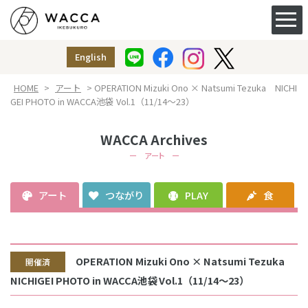
ACCESS&FACILITY
アクセス
English
授乳室
（ベビー休憩室）
HOME
>
アート
> OPERATION Mizuki Ono × Natsumi Tezuka NICHI
GEI PHOTO in WACCA池袋 Vol.1（11/14～23）
WACCA Archives
ー アート ー
アート
つながり
PLAY
食
OPERATION Mizuki Ono × Natsumi Tezuka
開催済
NICHIGEI PHOTO in WACCA池袋 Vol.1（11/14～23）