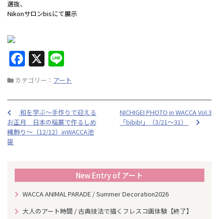
選抜、
Nikonサロンbisにて展示
F
X
Li
a
n
カテゴリー：
アート
c
e
e
和を学ぶ～手作りで迎える
NICHIGEI PHOTO in WACCA Vol.3
b
お正月 日本の稲藁で作るしめ
「bibib!」（3/21～31）
o
縄飾り～（12/12）inWACCA池
袋
o
k
New Entry of アート
WACCA ANIMAL PARADE / Summer Decoration2026
大人のアート時間 / 古典技法で描くフレスコ画体験【終了】