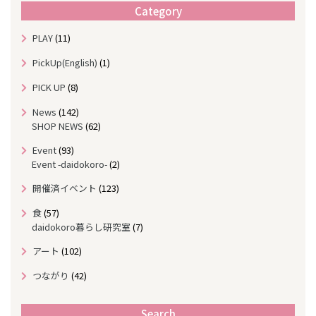
n
Category
t
h
PLAY
(11)
l
y
PickUp(English)
(1)
A
r
PICK UP
(8)
c
News
(142)
h
SHOP NEWS
(62)
i
v
Event
(93)
e
Event -daidokoro-
(2)
開催済イベント
(123)
食
(57)
daidokoro暮らし研究室
(7)
アート
(102)
つながり
(42)
Search