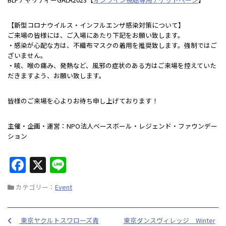
【新型コロナウイルス・インフルエンザ感染対策について】
ご来場の皆様には、ご入場にあたり下記をお願い致します。
・感染が心配な方は、不織布マスクの着用を推奨致します。強制ではご
ざいません。
・咳、喉の痛み、発熱など、風邪の症状のある方はご来場を控えていた
だきますよう、お願い致します。
皆様のご来場を心よりお待ち申し上げております！
主催・企画・運営：NPO法人ベースボール・レジェンド・ファウンデー
ション
F
X
Li
a
n
カテゴリー：
Event
c
e
e
東京ヤクルトスワローズ青
東京ダンスヴィレッジ Winter