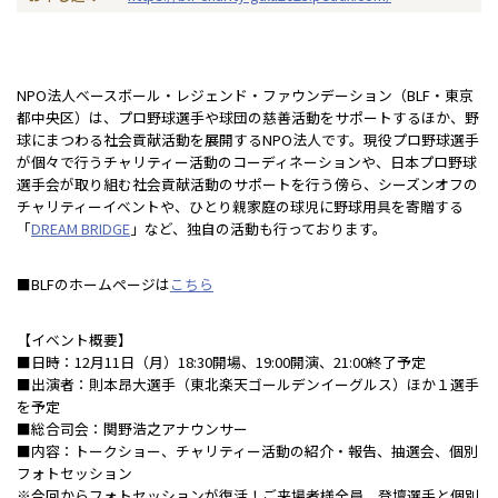
NPO法人ベースボール・レジェンド・ファウンデーション（BLF・東京
都中央区）は、プロ野球選手や球団の慈善活動をサポートするほか、野
球にまつわる社会貢献活動を展開するNPO法人です。現役プロ野球選手
が個々で行うチャリティー活動のコーディネーションや、日本プロ野球
選手会が取り組む社会貢献活動のサポートを行う傍ら、シーズンオフの
チャリティーイベントや、ひとり親家庭の球児に野球用具を寄贈する
「
DREAM BRIDGE
」など、独自の活動も行っております。
■BLFのホームページは
こちら
【イベント概要】
■日時：12月11日（月）18:30開場、19:00開演、21:00終了予定
■出演者：則本昂大選手（東北楽天ゴールデンイーグルス）ほか１選手
を予定
■総合司会：関野浩之アナウンサー
■内容：トークショー、チャリティー活動の紹介・報告、抽選会、個別
フォトセッション
※今回からフォトセッションが復活！ご来場者様全員、登壇選手と個別