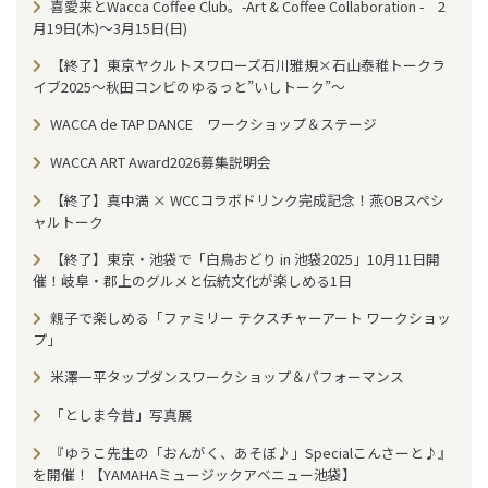
喜愛来とWacca Coffee Club。-Art & Coffee Collaboration - 2
月19日(木)～3月15日(日)
【終了】東京ヤクルトスワローズ石川雅規×石山泰稚トークラ
イブ2025〜秋田コンビのゆるっと”いしトーク”〜
WACCA de TAP DANCE ワークショップ＆ステージ
WACCA ART Award2026募集説明会
【終了】真中満 × WCCコラボドリンク完成記念！燕OBスペシ
ャルトーク
【終了】東京・池袋で「白鳥おどり in 池袋2025」10月11日開
催！岐阜・郡上のグルメと伝統文化が楽しめる1日
親子で楽しめる「ファミリー テクスチャーアート ワークショッ
プ」
米澤一平タップダンスワークショップ＆パフォーマンス
「としま今昔」写真展
『ゆうこ先生の「おんがく、あそぼ♪」Specialこんさーと♪』
を開催！【YAMAHAミュージックアベニュー池袋】