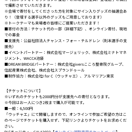
で撮影させていただきます。
※会場で寄付をしてくださった方を対象にサイン入りグッズの抽選会あ
り！（登壇する選手以外のグッズもご用意しております）
※トークテーマも来場者の皆様にご提案いただきます！
■寄付の方法：チケット代の一部（詳細下記）、オンライン寄付、現地
での募金
■支援先：公益社団法人チャンス・フォー・チルドレン（則本選手の支
援先）
■イベントパートナー：株式会社マージェリック、株式会社ミナトマネ
ジメント、WACCA池袋
■DREAM BRIDGEパートナー：株式会社giversこころ整骨院グループ、
住起産業株式会社、株式会社スプランドゥール
■制作協力：株式会社I for C（ウッチャエ）、アルマリアン東京
【チケットについて】
※いずれのチケットも2000円分が支援先への寄付となります。
※今回はお一人につき2枚まで購入が可能です。
■一般：6,500円
「ウッチャエ」にて開催しますので、オンラインで参加ご希望の方はこ
のページでチケットを購入せず、下記リンクよりチケットをお求めくだ
さい。
BLFチャリティーGALA2023【
オンライン視聴専用チケットページ
】