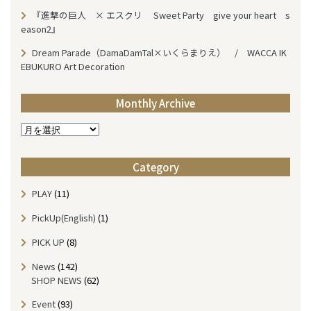
『進撃の巨人 × エスクリ Sweet Party give your heart s
eason2』
Dream Parade（DamaDamTal×いくらまりえ） / WACCA IK
EBUKURO Art Decoration
Monthly Archive
M
o
n
Category
t
h
PLAY
(11)
l
y
PickUp(English)
(1)
A
r
PICK UP
(8)
c
News
(142)
h
SHOP NEWS
(62)
i
v
Event
(93)
e