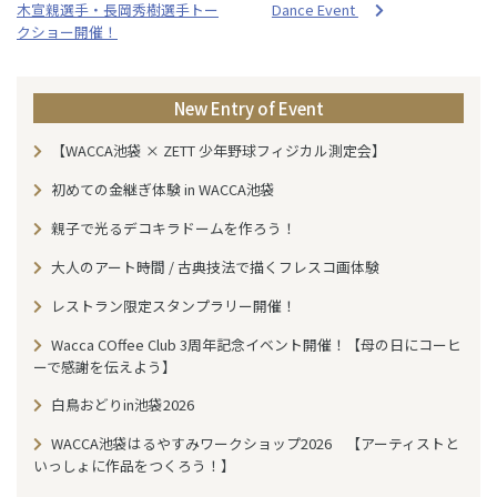
b
木宣親選手・長岡秀樹選手トー
Dance Event
o
クショー開催！
o
k
New Entry of Event
【WACCA池袋 × ZETT 少年野球フィジカル測定会】
初めての金継ぎ体験 in WACCA池袋
親子で光るデコキラドームを作ろう！
大人のアート時間 / 古典技法で描くフレスコ画体験
レストラン限定スタンプラリー開催！
Wacca COffee Club 3周年記念イベント開催！【母の日にコーヒ
ーで感謝を伝えよう】
白鳥おどりin池袋2026
WACCA池袋はるやすみワークショップ2026 【アーティストと
いっしょに作品をつくろう！】