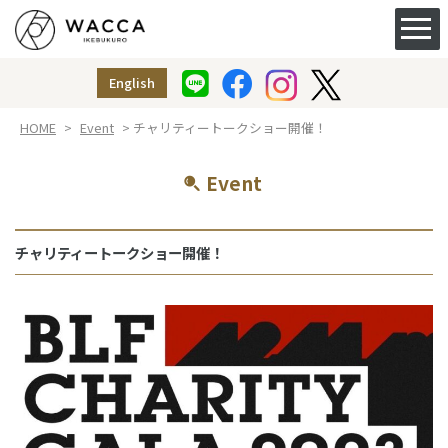
ACCESS&FACILITY
アクセス
English
授乳室
（ベビー休憩室）
HOME
>
Event
> チャリティートークショー開催！
Event
チャリティートークショー開催！