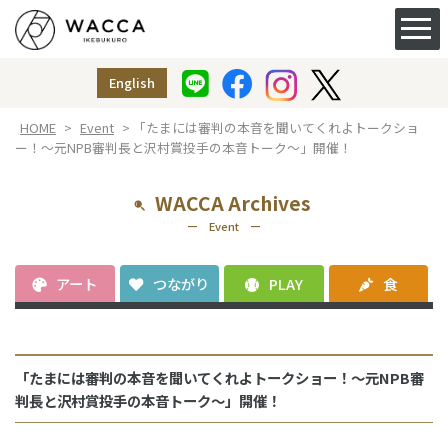
ACCESS&FACILITY
アクセス
English
授乳室
（ベビー休憩室）
HOME
>
Event
> 「たまには審判の本音を聞いてくれよトークショ
ー！〜元NPB審判長と沢村賞投手の本音トーク〜」開催！
WACCA Archives
ー Event ー
アート
つながり
PLAY
食
「たまには審判の本音を聞いてくれよトークショー！〜元NPB審
判長と沢村賞投手の本音トーク〜」開催！