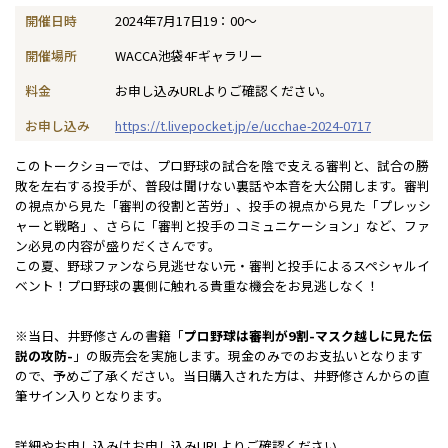
開催日時
2024年7月17日19：00〜
開催場所
WACCA池袋4Fギャラリー
料金
お申し込みURLよりご確認ください。
お申し込み
https://t.livepocket.jp/e/ucchae-2024-0717
このトークショーでは、プロ野球の試合を陰で支える審判と、試合の勝
敗を左右する投手が、普段は聞けない裏話や本音を大公開します。審判
の視点から見た「審判の役割と苦労」、投手の視点から見た「プレッシ
ャーと戦略」、さらに「審判と投手のコミュニケーション」など、ファ
ン必見の内容が盛りだくさんです。
この夏、野球ファンなら見逃せない元・審判と投手によるスペシャルイ
ベント！プロ野球の裏側に触れる貴重な機会をお見逃しなく！
※当日、井野修さんの書籍「
プロ野球は審判が9割-マスク越しに見た伝
説の攻防-
」の販売会を実施します。現金のみでのお支払いとなります
ので、予めご了承ください。当日購入された方は、井野修さんからの直
筆サイン入りとなります。
詳細やお申し込みはお申し込みURLよりご確認ください。