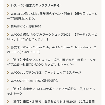
レストラン限定スタンプラリー開催！
Wacca COffee Club 3周年記念イベント開催！【母の日にコーヒ
ーで感謝を伝えよう】
白鳥おどりin池袋2026
WACCA池袋はるやすみワークショップ2026 【アーティストと
いっしょに作品をつくろう！】
喜愛来とWacca Coffee Club。-Art & Coffee Collaboration - 2
月19日(木)～3月15日(日)
【終了】東京ヤクルトスワローズ石川雅規×石山泰稚トークラ
イブ2025〜秋田コンビのゆるっと”いしトーク”〜
WACCA de TAP DANCE ワークショップ＆ステージ
WACCA ART Award2026募集説明会
【終了】真中満 × WCCコラボドリンク完成記念！燕OBスペシ
ャルトーク
【終了】東京・池袋で「白鳥おどり in 池袋2025」10月11日開