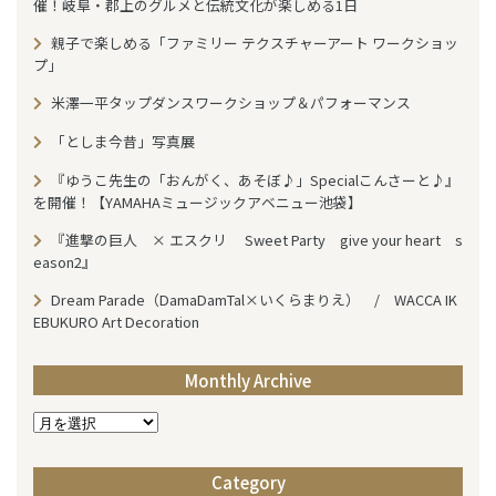
催！岐阜・郡上のグルメと伝統文化が楽しめる1日
親子で楽しめる「ファミリー テクスチャーアート ワークショッ
プ」
米澤一平タップダンスワークショップ＆パフォーマンス
「としま今昔」写真展
『ゆうこ先生の「おんがく、あそぼ♪」Specialこんさーと♪』
を開催！【YAMAHAミュージックアベニュー池袋】
『進撃の巨人 × エスクリ Sweet Party give your heart s
eason2』
Dream Parade（DamaDamTal×いくらまりえ） / WACCA IK
EBUKURO Art Decoration
Monthly Archive
M
o
n
Category
t