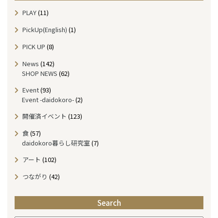
h
PLAY
(11)
l
y
PickUp(English)
(1)
A
r
PICK UP
(8)
c
News
(142)
h
SHOP NEWS
(62)
i
v
Event
(93)
e
Event -daidokoro-
(2)
開催済イベント
(123)
食
(57)
daidokoro暮らし研究室
(7)
アート
(102)
つながり
(42)
Search