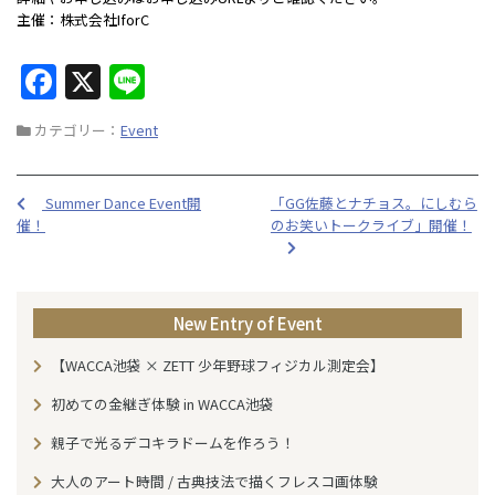
主催：株式会社IforC
F
X
Li
a
n
カテゴリー：
Event
c
e
e
Summer Dance Event開
「GG佐藤とナチョス。にしむら
b
催！
のお笑いトークライブ」開催！
o
o
k
New Entry of Event
【WACCA池袋 × ZETT 少年野球フィジカル測定会】
初めての金継ぎ体験 in WACCA池袋
親子で光るデコキラドームを作ろう！
大人のアート時間 / 古典技法で描くフレスコ画体験