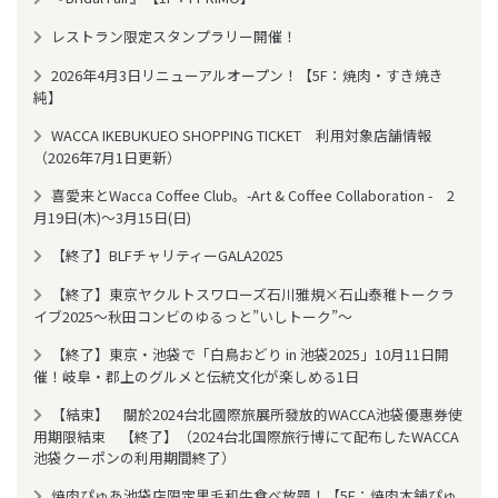
レストラン限定スタンプラリー開催！
2026年4月3日リニューアルオープン！【5F：焼肉・すき焼き
純】
WACCA IKEBUKUEO SHOPPING TICKET 利用対象店舗情報
（2026年7月1日更新）
喜愛来とWacca Coffee Club。-Art & Coffee Collaboration - 2
月19日(木)～3月15日(日)
【終了】BLFチャリティーGALA2025
【終了】東京ヤクルトスワローズ石川雅規×石山泰稚トークラ
イブ2025〜秋田コンビのゆるっと”いしトーク”〜
【終了】東京・池袋で「白鳥おどり in 池袋2025」10月11日開
催！岐阜・郡上のグルメと伝統文化が楽しめる1日
【結束】 關於2024台北國際旅展所發放的WACCA池袋優惠券使
用期限結束 【終了】（2024台北国際旅行博にて配布したWACCA
池袋クーポンの利用期間終了）
焼肉ぴゅあ池袋店限定黒毛和牛食べ放題！【5F：焼肉本舗ぴゅ