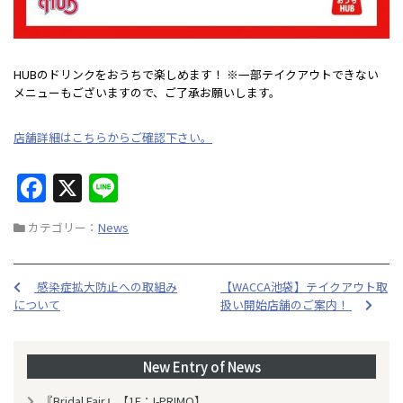
HUBのドリンクをおうちで楽しめます！ ※一部テイクアウトできない
メニューもございますので、ご了承お願いします。
店舗詳細はこちらからご確認下さい。
F
X
Li
a
n
カテゴリー：
News
c
e
e
感染症拡大防止への取組み
【WACCA池袋】テイクアウト取
b
について
扱い開始店舗のご案内！
o
o
New Entry of News
k
『Bridal Fair』【1F：I-PRIMO】