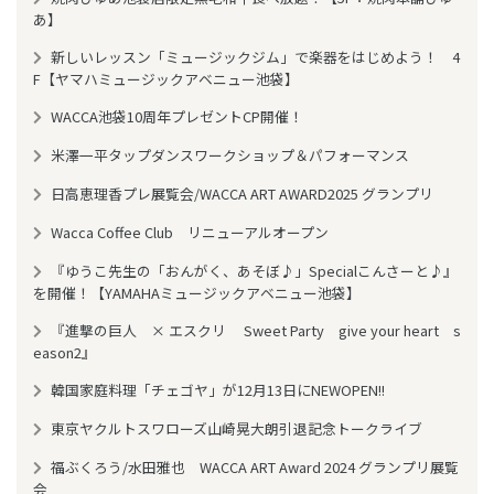
あ】
新しいレッスン「ミュージックジム」で楽器をはじめよう！ 4
F【ヤマハミュージックアベニュー池袋】
WACCA池袋10周年プレゼントCP開催！
米澤一平タップダンスワークショップ＆パフォーマンス
日高恵理香プレ展覧会/WACCA ART AWARD2025 グランプリ
Wacca Coffee Club リニューアルオープン
『ゆうこ先生の「おんがく、あそぼ♪」Specialこんさーと♪』
を開催！【YAMAHAミュージックアベニュー池袋】
『進撃の巨人 × エスクリ Sweet Party give your heart s
eason2』
韓国家庭料理「チェゴヤ」が12月13日にNEWOPEN!!
東京ヤクルトスワローズ山崎晃大朗引退記念トークライブ
福ぶくろう/水田雅也 WACCA ART Award 2024 グランプリ展覧
会