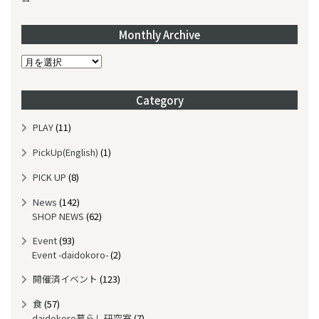
Monthly Archive
M
o
n
Category
t
h
PLAY
(11)
l
y
PickUp(English)
(1)
A
r
PICK UP
(8)
c
News
(142)
h
SHOP NEWS
(62)
i
v
Event
(93)
e
Event -daidokoro-
(2)
開催済イベント
(123)
食
(57)
daidokoro暮らし研究室
(7)