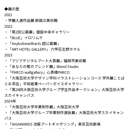
◆展示歴
2021
・学展入選作品展 新国立美術館
2022
・「第2回公募展」銀座中央ギャラリー
・「BLUE」イロリムラ
・「Anykobewitharts 超公募展」
・「ART HOTEL GALLERY」 六甲荘北野ホテル
2023
・「アジアデジタルアート大賞展」福岡市美術館
・「あなたの壁のブレンド展」Blend Studio
・「PARCO wallgallery」心斎橋PARCO
・「大阪芸術大学デザイン学科イラストレーションコース 学外展ことば
とお茶会」平和紙業ペーパーボイスギャラリー
・「第26回大阪芸術大学グループ学生作品オークション」大阪芸術大学
スカイキャンパス
2024年
・「大阪芸術大学卒業制作展」大阪芸術大学
・「大阪芸術大学グループ卒業制作選抜展」大阪芸術大学スカイキャン
パス
・「IAGAWARDS 池袋アートギャザリング」東京芸術劇場