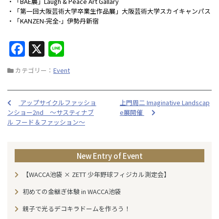
・「BAE展」Laugh & Peace Art Gallary
・「第一回大阪芸術大学卒業生作品展」大阪芸術大学スカイキャンパス
・「KANZEN-完全-」伊勢丹新宿
F
X
Li
a
n
カテゴリー：
Event
c
e
e
アップサイクルファッショ
上門周二 Imaginative Landscap
b
ンショー2nd ～サスティナブ
e展開催
o
ル フード＆ファッション～
o
k
New Entry of Event
【WACCA池袋 × ZETT 少年野球フィジカル測定会】
初めての金継ぎ体験 in WACCA池袋
親子で光るデコキラドームを作ろう！