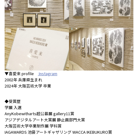
▼喜愛来 profile
Instagram
2002年 兵庫県生まれ
2024年 大阪芸術大学 卒業
◆受賞歴
学展 入選
AnyKobewitharts超公募展 gallery11賞
アジアデジタルアート大賞展 静止画部門大賞
大阪芸術大学卒業制作展 学科賞
IAGAWARDS 池袋アートギャザリング WACCA IKEBUKURO賞