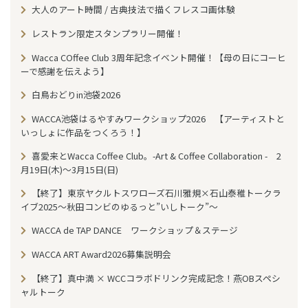
大人のアート時間 / 古典技法で描くフレスコ画体験
レストラン限定スタンプラリー開催！
Wacca COffee Club 3周年記念イベント開催！【母の日にコーヒ
ーで感謝を伝えよう】
白鳥おどりin池袋2026
WACCA池袋はるやすみワークショップ2026 【アーティストと
いっしょに作品をつくろう！】
喜愛来とWacca Coffee Club。-Art & Coffee Collaboration - 2
月19日(木)～3月15日(日)
【終了】東京ヤクルトスワローズ石川雅規×石山泰稚トークラ
イブ2025〜秋田コンビのゆるっと”いしトーク”〜
WACCA de TAP DANCE ワークショップ＆ステージ
WACCA ART Award2026募集説明会
【終了】真中満 × WCCコラボドリンク完成記念！燕OBスペシ
ャルトーク