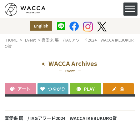
ACCESS&FACILITY
アクセス
English
授乳室
（ベビー休憩室）
HOME
>
Event
> 喜愛来 展 / IAGアワード2024 WACCA IKEBUKUR
O賞
WACCA Archives
ー Event ー
アート
つながり
PLAY
食
喜愛来 展 / IAGアワード2024 WACCA IKEBUKURO賞