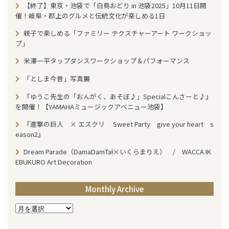
【終了】東京・池袋で「白鳥おどり in 池袋2025」10月11日開
催！岐阜・郡上のグルメと伝統文化が楽しめる1日
親子で楽しめる「ファミリー テクスチャーアート ワークショッ
プ」
米澤一平タップダンスワークショップ＆パフォーマンス
「としま今昔」写真展
『ゆうこ先生の「おんがく、あそぼ♪」Specialこんさーと♪』
を開催！【YAMAHAミュージックアベニュー池袋】
『進撃の巨人 × エスクリ Sweet Party give your heart s
eason2』
Dream Parade（DamaDamTal×いくらまりえ） / WACCA IK
EBUKURO Art Decoration
Monthly Archive
M
o
n