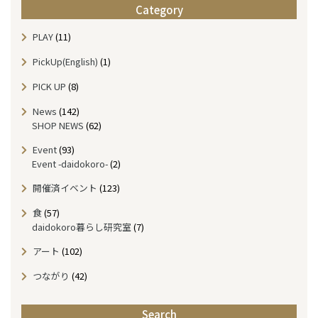
Category
t
h
PLAY
(11)
l
y
PickUp(English)
(1)
A
r
PICK UP
(8)
c
News
(142)
h
SHOP NEWS
(62)
i
v
Event
(93)
e
Event -daidokoro-
(2)
開催済イベント
(123)
食
(57)
daidokoro暮らし研究室
(7)
アート
(102)
つながり
(42)
Search