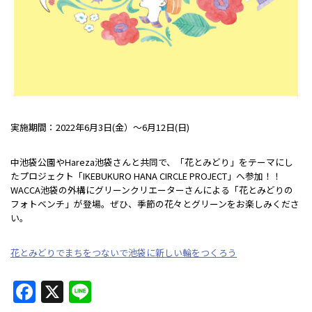
実施期間：2022年6月3日(金）～6月12日(日)
中池袋公園やHareza池袋さんと共同で、「花とみどり」をテーマにし
たプロジェクト「IKEBUKURO HANA CIRCLE PROJECT」へ参加！！
WACCA池袋の外構にグリーンクリエーターさんによる「花とみどりの
フォトベンチ」が登場。ぜひ、季節の花々とグリーンをお楽しみくださ
い。
花とみどりでまちをつないで池袋に新しい輪をつくろう
F
X
Li