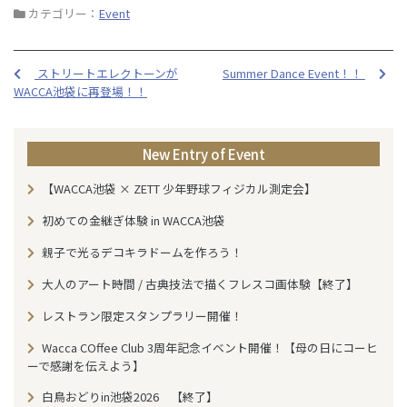
a
n
カテゴリー：
Event
c
e
e
ストリートエレクトーンが
Summer Dance Event！！
b
WACCA池袋に再登場！！
o
o
New Entry of Event
k
【WACCA池袋 × ZETT 少年野球フィジカル測定会】
初めての金継ぎ体験 in WACCA池袋
親子で光るデコキラドームを作ろう！
大人のアート時間 / 古典技法で描くフレスコ画体験【終了】
レストラン限定スタンプラリー開催！
Wacca COffee Club 3周年記念イベント開催！【母の日にコーヒ
ーで感謝を伝えよう】
白鳥おどりin池袋2026 【終了】