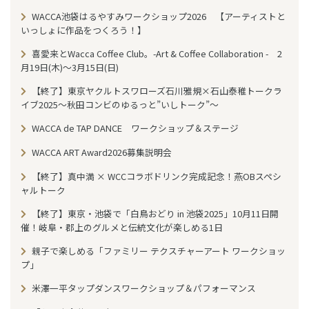
WACCA池袋はるやすみワークショップ2026 【アーティストと
いっしょに作品をつくろう！】
喜愛来とWacca Coffee Club。-Art & Coffee Collaboration - 2
月19日(木)～3月15日(日)
【終了】東京ヤクルトスワローズ石川雅規×石山泰稚トークラ
イブ2025〜秋田コンビのゆるっと”いしトーク”〜
WACCA de TAP DANCE ワークショップ＆ステージ
WACCA ART Award2026募集説明会
【終了】真中満 × WCCコラボドリンク完成記念！燕OBスペシ
ャルトーク
【終了】東京・池袋で「白鳥おどり in 池袋2025」10月11日開
催！岐阜・郡上のグルメと伝統文化が楽しめる1日
親子で楽しめる「ファミリー テクスチャーアート ワークショッ
プ」
米澤一平タップダンスワークショップ＆パフォーマンス