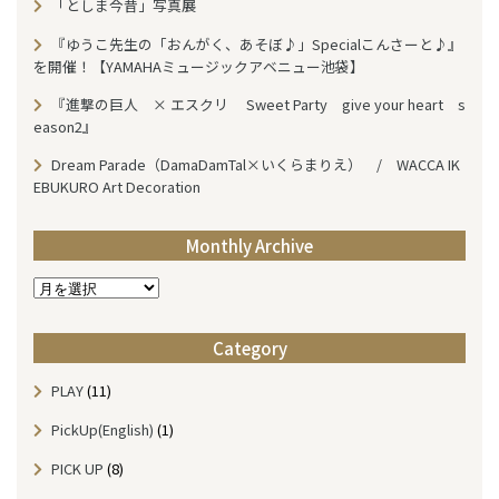
「としま今昔」写真展
『ゆうこ先生の「おんがく、あそぼ♪」Specialこんさーと♪』
を開催！【YAMAHAミュージックアベニュー池袋】
『進撃の巨人 × エスクリ Sweet Party give your heart s
eason2』
Dream Parade（DamaDamTal×いくらまりえ） / WACCA IK
EBUKURO Art Decoration
Monthly Archive
M
o
n
Category
t
h
PLAY
(11)
l
y
PickUp(English)
(1)
A
r
PICK UP
(8)
c