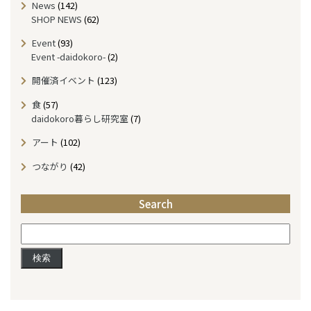
News
(142)
h
SHOP NEWS
(62)
i
v
Event
(93)
e
Event -daidokoro-
(2)
開催済イベント
(123)
食
(57)
daidokoro暮らし研究室
(7)
アート
(102)
つながり
(42)
Search
検
索: