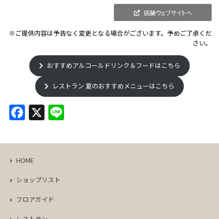
店舗ウェブサイトへ
※ご提供内容は予告なく変更となる場合がございます。予めご了承くだ
さい。
おすすめアルコールドリンク＆フードはこちら
レストラン 夏のおすすめメニューはこちら
F
X
Li
a
n
c
e
e
HOME
b
ショップリスト
o
フロアガイド
o
レストラン