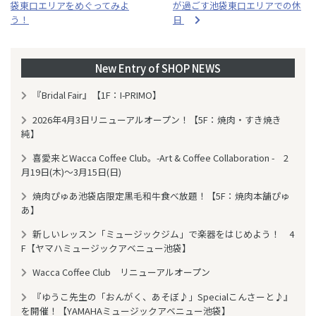
b
袋東口エリアをめぐってみよ
が過ごす池袋東口エリアでの休
o
う！
日
o
k
New Entry of SHOP NEWS
『Bridal Fair』【1F：I-PRIMO】
2026年4月3日リニューアルオープン！【5F：焼肉・すき焼き
純】
喜愛来とWacca Coffee Club。-Art & Coffee Collaboration - 2
月19日(木)～3月15日(日)
焼肉ぴゅあ池袋店限定黒毛和牛食べ放題！【5F：焼肉本舗ぴゅ
あ】
新しいレッスン「ミュージックジム」で楽器をはじめよう！ 4
F【ヤマハミュージックアベニュー池袋】
Wacca Coffee Club リニューアルオープン
『ゆうこ先生の「おんがく、あそぼ♪」Specialこんさーと♪』
を開催！【YAMAHAミュージックアベニュー池袋】