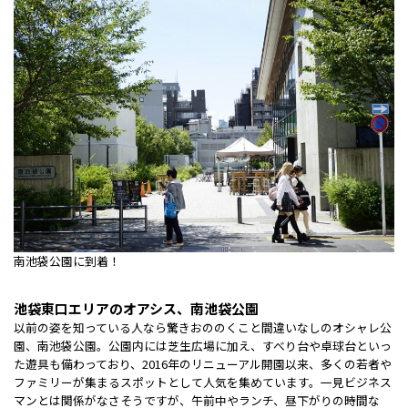
南池袋公園に到着！
池袋東口エリアのオアシス、南池袋公園
以前の姿を知っている人なら驚きおののくこと間違いなしのオシャレ公
園、南池袋公園。公園内には芝生広場に加え、すべり台や卓球台といっ
た遊具も備わっており、2016年のリニューアル開園以来、多くの若者や
ファミリーが集まるスポットとして人気を集めています。一見ビジネス
マンとは関係がなさそうですが、午前中やランチ、昼下がりの時間な