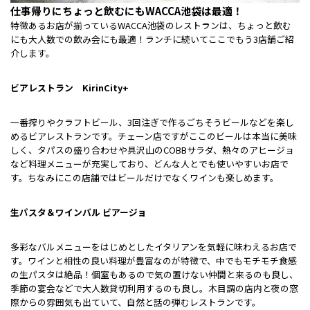
仕事帰りにちょっと飲むにもWACCA池袋は最適！
特徴あるお店が揃っているWACCA池袋のレストランは、ちょっと飲む
にも大人数での飲み会にも最適！ランチに続いてここでもう3店舗ご紹
介します。
ビアレストラン KirinCity+
一番搾りやクラフトビール、3回注ぎで作るごちそうビールなどを楽し
めるビアレストランです。チェーン店ですがここのビールは本当に美味
しく、タパスの盛り合わせや具沢山のCOBBサラダ、熱々のアヒージョ
など料理メニューが充実しており、どんな人とでも使いやすいお店で
す。ちなみにこの店舗ではビールだけでなくワインも楽しめます。
生パスタ＆ワインバル ビアージョ
多彩なバルメニューをはじめとしたイタリアンを気軽に味わえるお店で
す。ワインと相性の良い料理が豊富なのが特徴で、中でもモチモチ食感
の生パスタは絶品！個室もあるので気の置けない仲間と来るのも良し、
季節の宴会などで大人数貸切利用するのも良し。木目調の店内と夜の窓
際からの雰囲気も出ていて、自然と話の弾むレストランです。