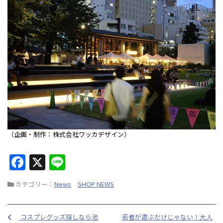
（企画・制作：株式会社ワッカデザイン）
F
X
Li
a
n
カテゴリー：
News
SHOP NEWS
c
e
e
コスプレグッズ探しなら池
若者が遊ぶだけじゃない！大人