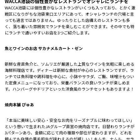
WACCA池袋の個性豊かなレストランでオシャレにランチを
WACCA池袋には個性豊かなレストランがいくつも入っており、とかく激
戦区になりがちな池袋東口エリアにあって、オシャレランチの穴場と言
っても過言ではありません。ゆったりとした店構えのレストランも多
く、落ち着いた雰囲気でランチを楽しむことができます。その中でも特
にランチで通いやすいお店を3つご紹介します。
魚とワインのお店 サカナメルカート・ゼン
新鮮な産直魚介と、ソムリエが厳選した上質なワインを気軽に楽しめる
海鮮料理店です。ディナーは新鮮な食材が中心のレストランですが、ラ
ンチでは魚料理や鶏料理を中心に、小鉢やサラダ、ご飯、味噌汁もつい
た定食メニューになっており、栄養バランスの良いランチが楽しめま
す。ハンバーグやドリアといった洋食風のランチセットもありますよ！
焼肉本舗 ぴゅあ
「本当に美味しい安心・安全なお肉をリーズナブルに味わってほしい」
という想いで生まれたJAグループ直営の焼肉店です。日替わりランチが
3パターンあり、金額に応じて肉の種類や部位が変わりますが、どれを
頼んでも自慢の黒毛和牛が味わえるのが嬉しい！キムチ、ナムル、サラ