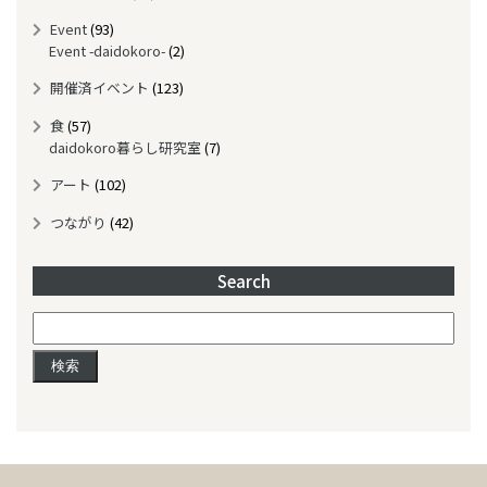
v
Event
(93)
e
Event -daidokoro-
(2)
開催済イベント
(123)
食
(57)
daidokoro暮らし研究室
(7)
アート
(102)
つながり
(42)
Search
検
索: