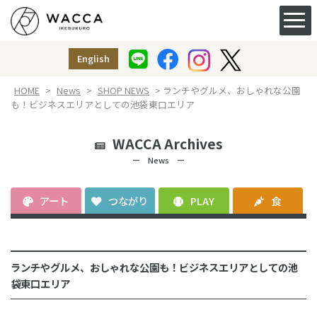
ACCESS&FACILITY
アクセス
English
授乳室
（ベビー休憩室）
HOME
>
News
>
SHOP NEWS
> ランチやグルメ、おしゃれな公園
も！ビジネスエリアとしての池袋東口エリア
WACCA Archives
ー News ー
アート
つながり
PLAY
食
ランチやグルメ、おしゃれな公園も！ビジネスエリアとしての池
袋東口エリア