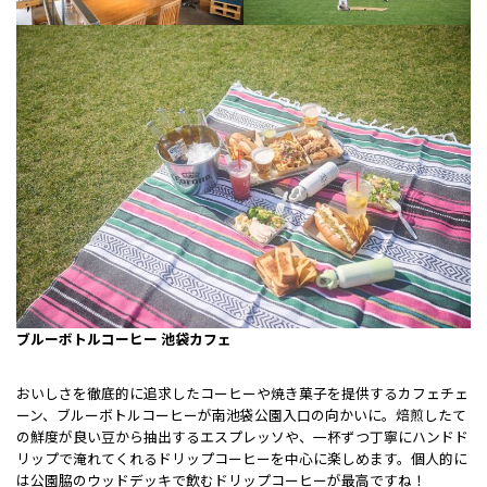
ブルーボトルコーヒー 池袋カフェ
おいしさを徹底的に追求したコーヒーや焼き菓子を提供するカフェチェ
ーン、ブルーボトルコーヒーが南池袋公園入口の向かいに。焙煎したて
の鮮度が良い豆から抽出するエスプレッソや、一杯ずつ丁寧にハンドド
リップで淹れてくれるドリップコーヒーを中心に楽しめます。個人的に
は公園脇のウッドデッキで飲むドリップコーヒーが最高ですね！