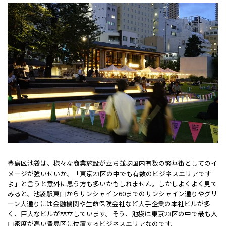
豊島区池袋は、様々な商業施設が立ち並ぶ国内有数の繁華街としてのイ
メージが強いせいか、「東京23区の中でも有数のビジネスエリアです
よ」と言うと意外に思う方も多いかもしれません。しかしよくよく見て
みると、池袋駅東口からサンシャイン60までのサンシャイン通りやグリ
ーン大通りには金融機関や生命保険会社など大手企業の本社ビルが多
く、巨大なビルが林立しています。そう、池袋は東京23区の中で最も人
口密度が高い豊島区に位置するビジネスエリアなのです。