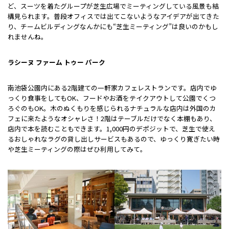
ど、スーツを着たグループが芝生広場でミーティングしている風景も結
構見られます。普段オフィスでは出てこないようなアイデアが出てきた
り、チームビルディングなんかにも“芝生ミーティング”は良いのかもし
れませんね。
ラシーヌ ファーム トゥー パーク
南池袋公園内にある2階建ての一軒家カフェレストランです。店内でゆ
っくり食事をしてもOK、フードやお酒をテイクアウトして公園でくつ
ろぐのもOK。木のぬくもりを感じられるナチュラルな店内は外国のカ
フェに来たようなオシャレさ！2階はテーブルだけでなく本棚もあり、
店内で本を読むこともできます。1,000円のデポジットで、芝生で使え
るおしゃれなラグの貸し出しサービスもあるので、ゆっくり寛ぎたい時
や芝生ミーティングの際はぜひ利用してみて。