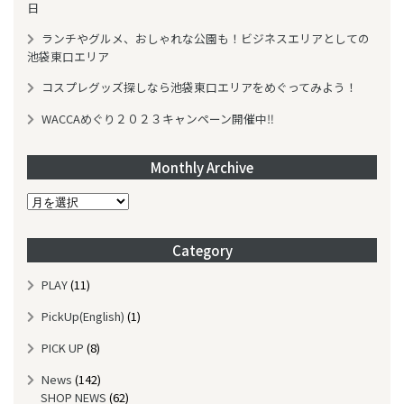
日
ランチやグルメ、おしゃれな公園も！ビジネスエリアとしての
池袋東口エリア
コスプレグッズ探しなら池袋東口エリアをめぐってみよう！
WACCAめぐり２０２３キャンペーン開催中‼
Monthly Archive
M
o
n
Category
t
h
PLAY
(11)
l
y
PickUp(English)
(1)
A
r
PICK UP
(8)
c
News
(142)
h
SHOP NEWS
(62)
i