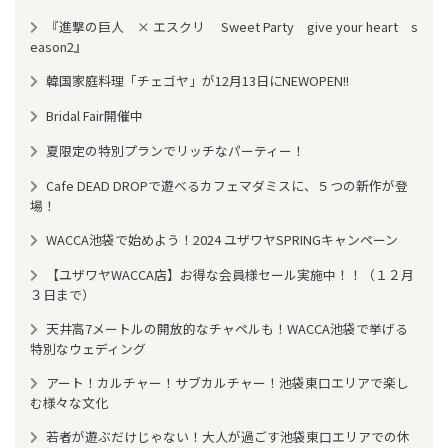
『進撃の巨人 × エスクリ Sweet Party give your heart s
eason2』
韓国家庭料理「チェゴヤ」が12月13日にNEWOPEN!!
Bridal Fair開催中
夏限定の特別プランでリッチなパーティー！
Cafe DEAD DROPで遊べるカフェマダミスに、５つの新作が登
場！
WACCA池袋で始めよう！2024 ユザワヤSPRINGキャンペーン
【ユザワヤWACCA店】お得な会員様セール実施中！！（１２月
３日まで）
天井高7メートルの開放的なチャペルも！WACCA池袋で挙げる
特別なウェディング
アート！カルチャー！サブカルチャー！池袋東口エリアで楽し
む様々な文化
若者が遊ぶだけじゃない！大人が過ごす池袋東口エリアでの休