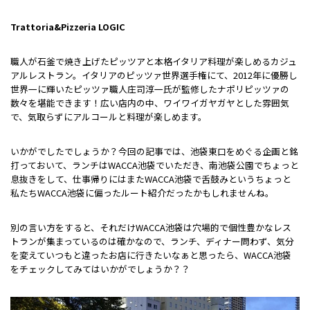
Trattoria&Pizzeria LOGIC
職人が石釜で焼き上げたピッツアと本格イタリア料理が楽しめるカジュ
アルレストラン。イタリアのピッツァ世界選手権にて、2012年に優勝し
世界一に輝いたピッツァ職人庄司淳一氏が監修したナポリピッツァの
数々を堪能できます！広い店内の中、ワイワイガヤガヤとした雰囲気
で、気取らずにアルコールと料理が楽しめます。
いかがでしたでしょうか？今回の記事では、池袋東口をめぐる企画と銘
打っておいて、ランチはWACCA池袋でいただき、南池袋公園でちょっと
息抜きをして、仕事帰りにはまたWACCA池袋で舌鼓みというちょっと
私たちWACCA池袋に偏ったルート紹介だったかもしれませんね。
別の言い方をすると、それだけWACCA池袋は穴場的で個性豊かなレス
トランが集まっているのは確かなので、ランチ、ディナー問わず、気分
を変えていつもと違ったお店に行きたいなぁと思ったら、WACCA池袋
をチェックしてみてはいかがでしょうか？？