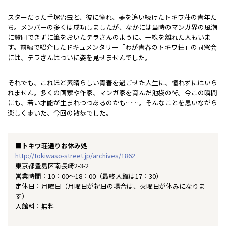
スターだった手塚治虫と、彼に憧れ、夢を追い続けたトキワ荘の青年た
ち。メンバーの多くは成功しましたが、なかには当時のマンガ界の風潮
に賛同できずに筆をおいたテラさんのように、一線を離れた人もいま
す。前編で紹介したドキュメンタリー「わが青春のトキワ荘」の同窓会
には、テラさんはついに姿を見せませんでした。
それでも、これほど素晴らしい青春を過ごせた人生に、憧れずにはいら
れません。多くの画家や作家、マンガ家を育んだ池袋の街。今この瞬間
にも、若い才能が生まれつつあるのかも……。そんなことを思いながら
楽しく歩いた、今回の散歩でした。
■トキワ荘通りお休み処
http://tokiwaso-street.jp/archives/1862
東京都豊島区南長崎2-3-2
営業時間：10：00～18：00（最終入館は17：30）
定休日：月曜日（月曜日が祝日の場合は、火曜日が休みになりま
す）
入館料：無料