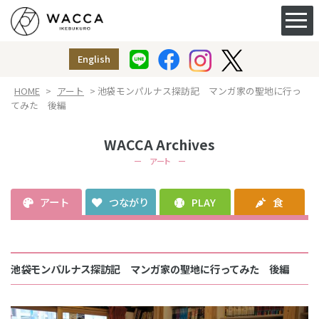
ACCESS&FACILITY
アクセス
English
授乳室
（ベビー休憩室）
HOME
>
アート
> 池袋モンパルナス探訪記 マンガ家の聖地に行っ
てみた 後編
WACCA Archives
ー アート ー
アート
つながり
PLAY
食
池袋モンパルナス探訪記 マンガ家の聖地に行ってみた 後編