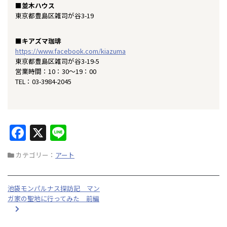
■並木ハウス
東京都豊島区雑司が谷3-19
■キアズマ珈琲
https://www.facebook.com/kiazuma
東京都豊島区雑司が谷3-19-5
営業時間：10：30～19：00
TEL：03-3984-2045
F
X
Li
a
n
カテゴリー：
アート
c
e
e
池袋モンパルナス探訪記 マン
b
ガ家の聖地に行ってみた 前編
o