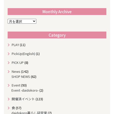
Monthly Archive
M
o
n
Category
t
h
PLAY
(11)
l
y
PickUp(English)
(1)
A
r
PICK UP
(8)
c
News
(142)
h
SHOP NEWS
(62)
i
v
Event
(93)
e
Event -daidokoro-
(2)
開催済イベント
(123)
食
(57)
daidokoro暮らし研究室
(7)