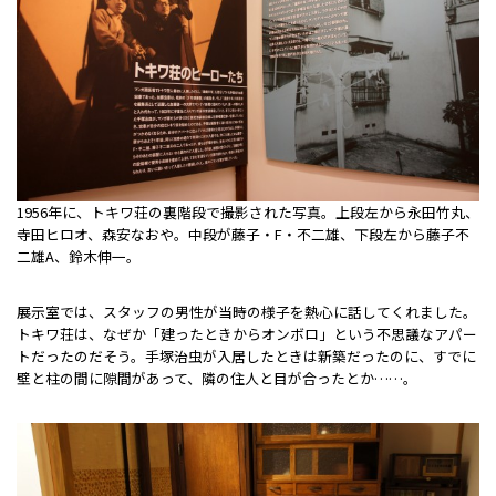
1956年に、トキワ荘の裏階段で撮影された写真。上段左から永田竹丸、
寺田ヒロオ、森安なおや。中段が藤子・F・不二雄、下段左から藤子不
二雄A、鈴木伸一。
展示室では、スタッフの男性が当時の様子を熱心に話してくれました。
トキワ荘は、なぜか「建ったときからオンボロ」という不思議なアパー
トだったのだそう。手塚治虫が入居したときは新築だったのに、すでに
壁と柱の間に隙間があって、隣の住人と目が合ったとか……。